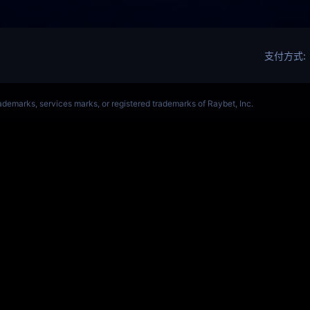
ALORANT、瓦罗兰特(s14)全球总决赛竞猜官网
VCT全球赛
Get Star