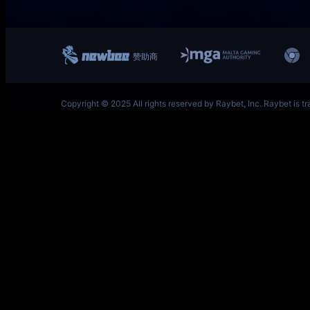
一竞技网址 – 从一开始·竞无止境 V