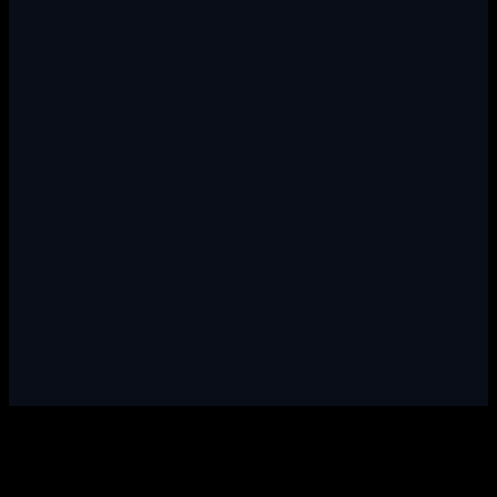
Facebook
Twitter
YouTube
LinkedIn