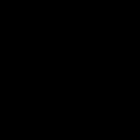
Facebook
Twitter
YouTube
LinkedIn