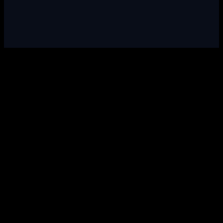
Facebook
Twitter
YouTube
LinkedIn