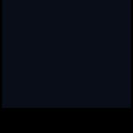
Facebook
Twitter
YouTube
LinkedIn