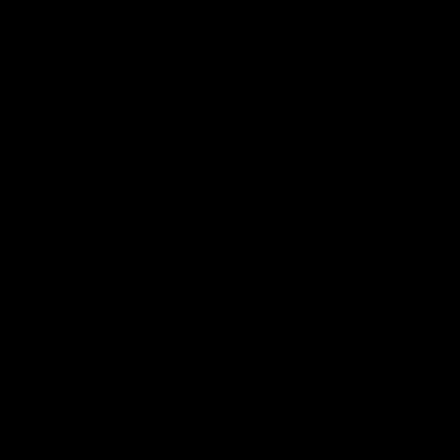
S14决赛赛程安排
雷竞技
·
7 月 2, 2024
·
文章