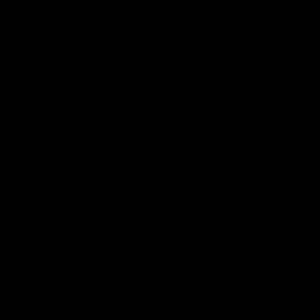
雷竞技官网
雷竞技
·
7 月 6, 2024
·
资讯