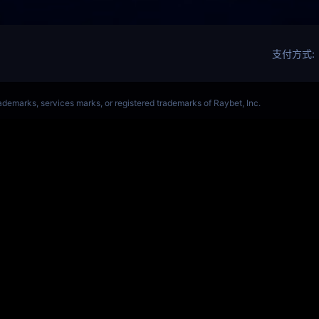
ALORANT、瓦罗兰特(s14)全球总决赛竞猜官网
VCT全球赛
Get Star