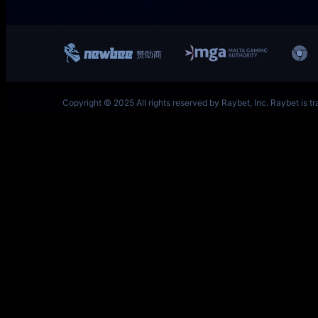
一竞技网址 – 从一开始·竞无止境 V