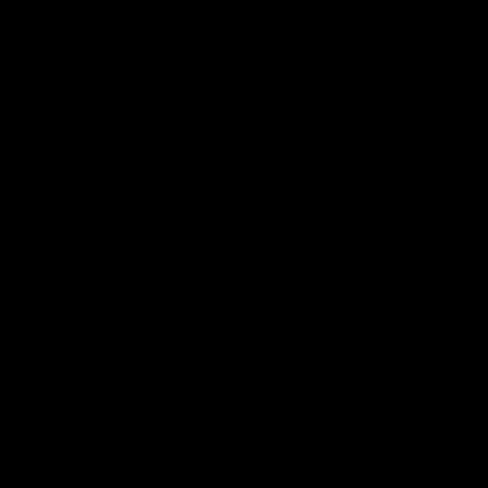
一竞技网址 – 从一开始·竞无止境 VALORANT、瓦罗兰特