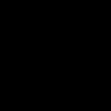
Facebook
Twitter
YouTube
LinkedIn