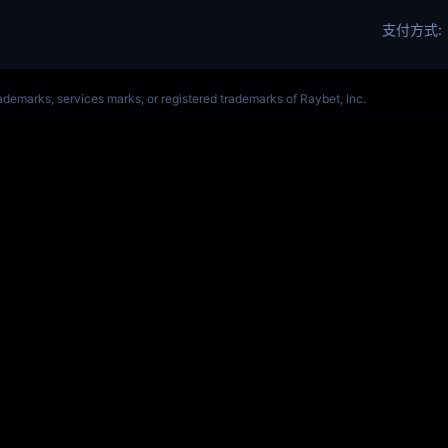
ALORANT、瓦罗兰特(s14)全球总决赛竞猜官网
VCT全球赛
Get Star