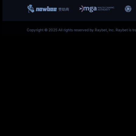
一竞技网址 – 从一开始·竞无止境 V