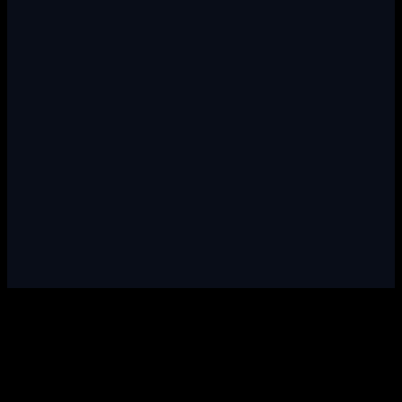
Facebook
Twitter
YouTube
LinkedIn