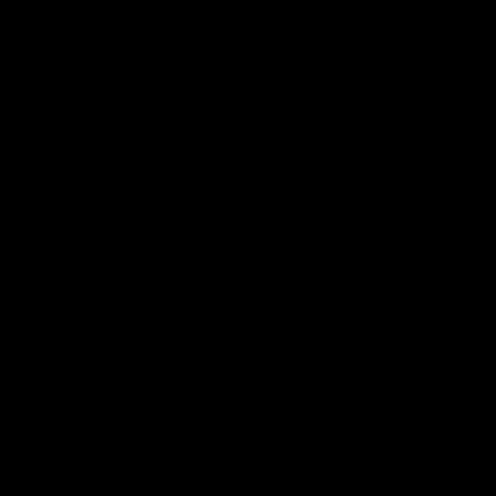
一竞技网址 – 从一开始·竞无止境 VALORANT、瓦罗兰特