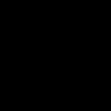
Facebook
Twitter
YouTube
LinkedIn