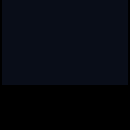
Facebook
Twitter
YouTube
LinkedIn